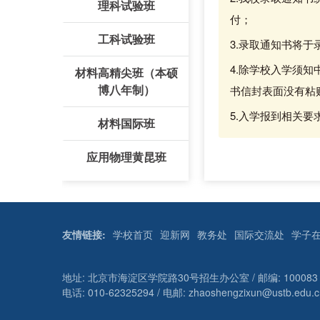
理科试验班
付；
工科试验班
3.录取通知书将
4.除学校入学须
材料高精尖班（本硕
博八年制）
书信封表面没有粘
5.入学报到相关
材料国际班
应用物理黄昆班
友情链接:
学校首页
迎新网
教务处
国际交流处
学子
地址: 北京市海淀区学院路30号招生办公室 / 邮编: 100083
电话: 010-62325294 / 电邮: zhaoshengzixun@ustb.edu.c